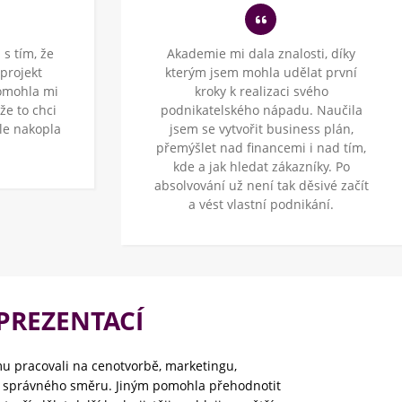
s tím, že
Akademie mi dala znalosti, díky
projekt
kterým jsem mohla udělat první
Pomohla mi
kroky k realizaci svého
 že to chci
podnikatelského nápadu. Naučila
le nakopla
jsem se vytvořit business plán,
přemýšlet nad financemi i nad tím,
kde a jak hledat zákazníky. Po
absolvování už není tak děsivé začít
a vést vlastní podnikání.
PREZENTACÍ
mu pracovali na cenotvorbě, marketingu,
ní správného směru. Jiným pomohla přehodnotit