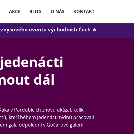
AKCE
BLOG
O NÁS
KONTAKT
yznysového eventu východních Čech 🔥
jedenácti
unout dál
Kaka
v Pardubicích znovu ukázal, kolik
ntů, kteří během jedenácti týdnů pracovali
čném gala odpoledni v Gočárově galerii