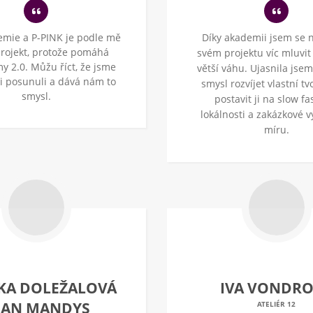
emie a P-PINK je podle mě
Díky akademii jsem se n
projekt, protože pomáhá
svém projektu víc mluvit
rmy 2.0. Můžu říct, že jsme
větší váhu. Ujasnila jsem
ni posunuli a dává nám to
smysl rozvíjet vlastní tv
smysl.
postavit ji na slow fa
lokálnosti a zakázkové 
míru.
KA DOLEŽALOVÁ
IVA VONDR
 JAN MANDYS
ATELIÉR 12