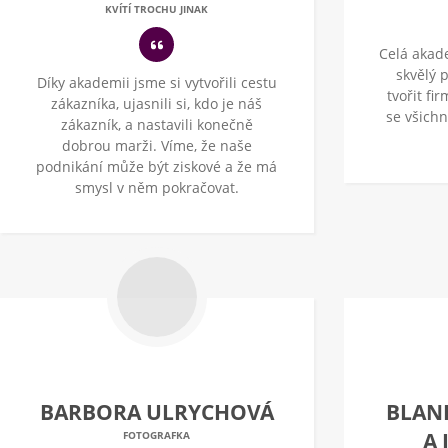
KVÍTÍ TROCHU JINAK
Celá akad
skvělý 
Díky akademii jsme si vytvořili cestu
tvořit fi
zákazníka, ujasnili si, kdo je náš
se všich
zákazník, a nastavili konečně
dobrou marži. Víme, že naše
podnikání může být ziskové a že má
smysl v něm pokračovat.
BARBORA ULRYCHOVÁ
BLAN
A
FOTOGRAFKA