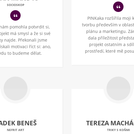
SOCIOSKOP
PINKaka rozšířila moji k
tvorbu především v oblast
nám pomohla potvrdit si,
plánu a marketingu. Zá
ojekt má smysl a že si své
dala příležitost předsta
ky najde. Překonali jsme
projekt ostatním a sdíl
ískali motivaci říct si: ano,
prostředí, které mě posu
vdu to budeme dělat.
ADEK BENEŠ
TEREZA MACH
NEFRIT ART
TRIKY S KOŇMI