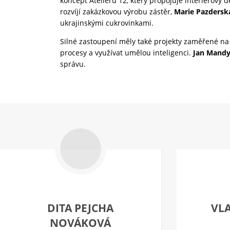
koncept Ateliéru 12, který propojuje interiérový 
rozvíjí zakázkovou výrobu zástěr,
Marie Pazdersk
ukrajinskými cukrovinkami.
Silné zastoupení měly také projekty zaměřené na
procesy a využívat umělou inteligenci.
Jan Mandy
správu.
DITA PEJCHA
VL
NOVÁKOVÁ