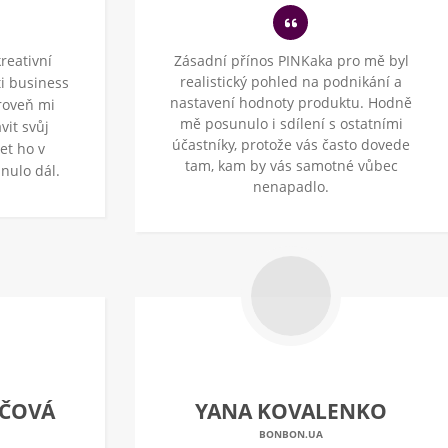
reativní
Zásadní přínos PINKaka pro mě byl
realistický pohled na podnikání a
i business
nastavení hodnoty produktu. Hodně
roveň mi
mě posunulo i sdílení s ostatními
vit svůj
účastníky, protože vás často dovede
et ho v
tam, kam by vás samotné vůbec
nulo dál.
nenapadlo.
ÁČOVÁ
YANA KOVALENKO
BONBON.UA