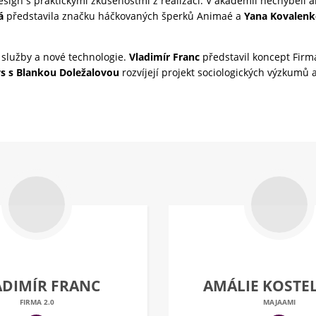
design s praktickými zkušenostmi z realizací. V akademii nechyběli a
á
představila značku háčkovaných šperků Animaé a
Yana Kovalen
 služby a nové technologie.
Vladimír Franc
představil koncept Firm
s s Blankou Doležalovou
rozvíjejí projekt sociologických výzkumů a
ADIMÍR FRANC
AMÁLIE KOSTE
FIRMA 2.0
MAJAAMI