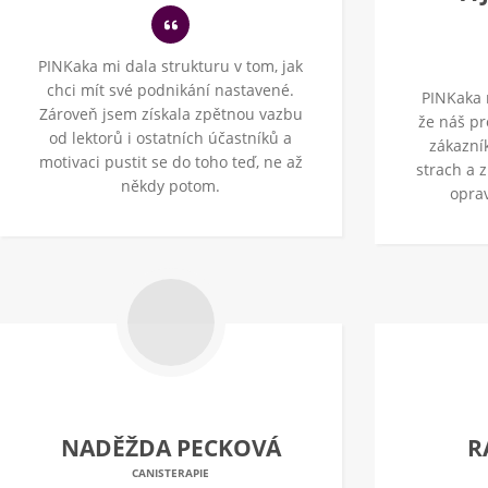
PINKaka mi dala strukturu v tom, jak
chci mít své podnikání nastavené.
PINKaka 
Zároveň jsem získala zpětnou vazbu
že náš pr
od lektorů i ostatních účastníků a
zákazní
motivaci pustit se do toho teď, ne až
strach a z
někdy potom.
opra
NADĚŽDA PECKOVÁ
R
CANISTERAPIE