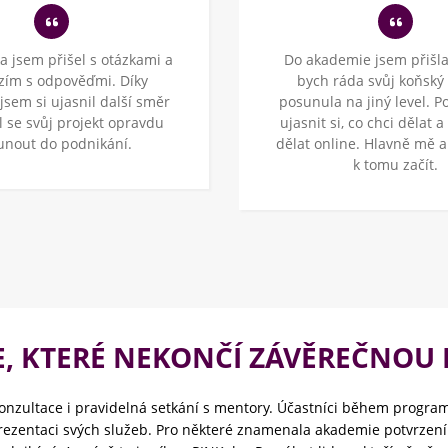
a jsem přišel s otázkami a
Do akademie jsem přišla 
zím s odpověďmi. Díky
bych ráda svůj koňský 
jsem si ujasnil další směr
posunula na jiný level. 
l se svůj projekt opravdu
ujasnit si, co chci dělat a
unout do podnikání.
dělat online. Hlavně mě a
k tomu začít.
, KTERÉ NEKONČÍ ZÁVĚREČNOU 
konzultace i pravidelná setkání s mentory. Účastníci během progra
prezentaci svých služeb. Pro některé znamenala akademie potvrze