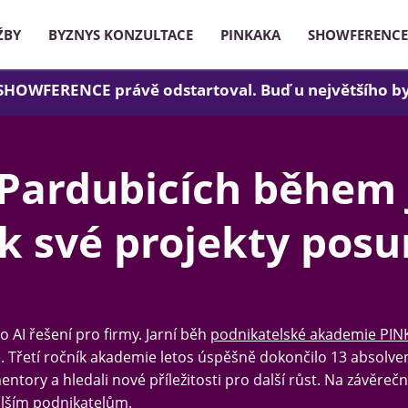
ŽBY
BYZNYS KONZULTACE
PINKAKA
SHOWFERENCE
 SHOWFERENCE právě odstartoval. Buď u největšího b
 Pardubicích během 
jak své projekty pos
o AI řešení pro firmy. Jarní běh
podnikatelské akademie PIN
e. Třetí ročník akademie letos úspěšně dokončilo 13 absolve
mentory a hledali nové příležitosti pro další růst. Na závěre
dalším podnikatelům.