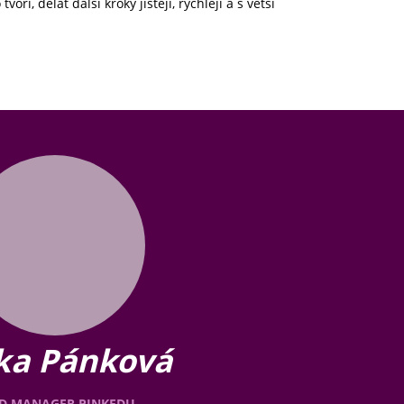
ří, dělat další kroky jistěji, rychleji a s větší
ška Pánková
D MANAGER PINKEDU