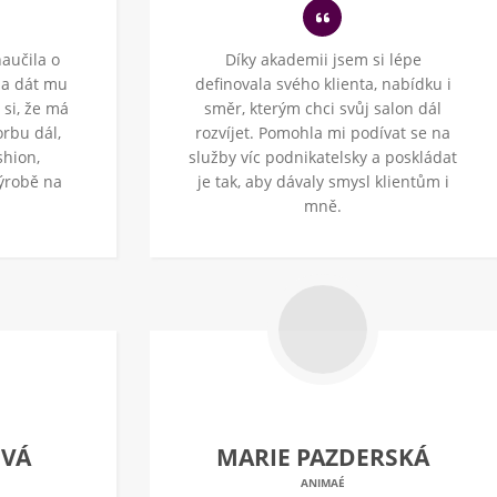
aučila o
Díky akademii jsem si lépe
 a dát mu
definovala svého klienta, nabídku i
 si, že má
směr, kterým chci svůj salon dál
orbu dál,
rozvíjet. Pomohla mi podívat se na
shion,
služby víc podnikatelsky a poskládat
výrobě na
je tak, aby dávaly smysl klientům i
mně.
OVÁ
MARIE PAZDERSKÁ
ANIMAÉ