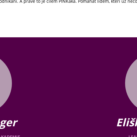
dnikání. A právě to je cílem PINKaka. Pomáhat lidem, kteří už něco tvo
ger
Eli
AKADEMIE
LEA