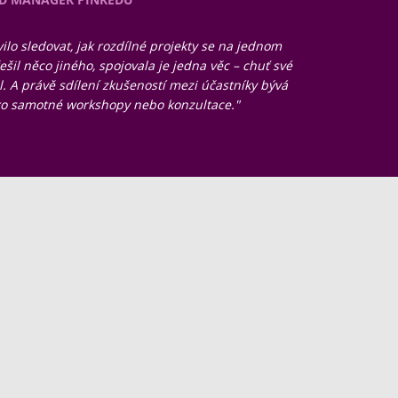
ilo sledovat, jak rozdílné projekty se na jednom
ešil něco jiného, spojovala je jedna věc – chuť své
. A právě sdílení zkušeností mezi účastníky bývá
ako samotné workshopy nebo konzultace."