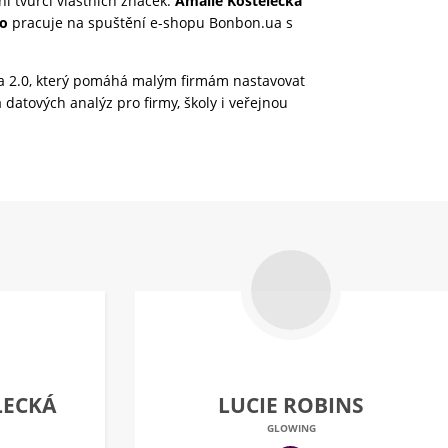
ni tvůrci vlastních značek.
Amálie Kostelecká
ko
pracuje na spuštění e-shopu Bonbon.ua s
a 2.0, který pomáhá malým firmám nastavovat
 datových analýz pro firmy, školy i veřejnou
LECKÁ
LUCIE ROBINS
GLOWING