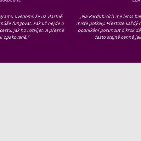
gramu uvědomí, že už vlastně
„Na Pardubicích mě letos bav
 může fungovat. Pak už nejde o
místě potkaly. Přestože každý ř
cestu, jak ho rozvíjet. A přesně
podnikání posunout o krok dál
li opakovaně.“
často stejně cenné j