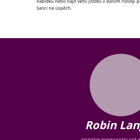
nabídku nebo najít větší jistotu v dalším rozvoji po
šancí na úspěch.
Robin Lan
MENTOR PODNIKATELSKÉ 