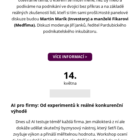
otevíráme téma, o kterém se mluví méně, než by mělo a
podíváme na podnikání ve dvojici bez příkras a na základě
reálných zkušeností lidí, kteří si tím sami prošli.​Hosté panelové
diskuze budou
Martin Marík (Investory) a manželé Fikarovi
(Medfima).
Diskuzi moderuje Jiří Janků, ředitel Pardubického
podnikatelského inkubátoru.
VÍCE INFORMACÍ >
14.
května
AI pro firmy: Od experimentů k reálné konkurenční
výhodě
Dnes už AI testuje téměř každá firma. Jen málokterá z ní ale
dokáže udělat skutečný byznysový nástroj, který šetří čas,
zvyšuje výkon a přináší měřitelnou hodnotu. Workshop ocení