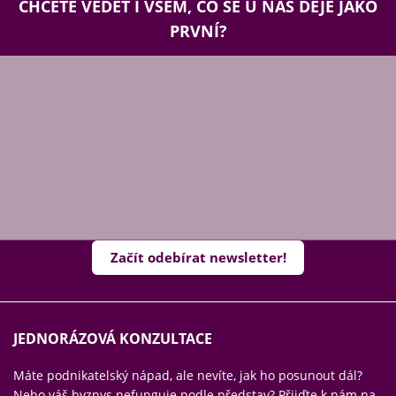
CHCETE VĚDĚT I VŠEM, CO SE U NÁS DĚJE JAKO
PRVNÍ?
Začít odebírat newsletter!
JEDNORÁZOVÁ KONZULTACE
Máte podnikatelský nápad, ale nevíte, jak ho posunout dál?
Nebo váš byznys nefunguje podle představ? Přijďte k nám na