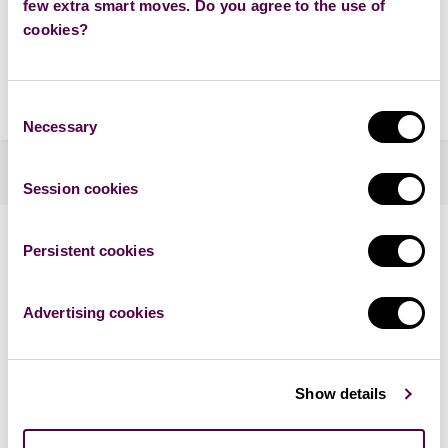
few extra smart moves. Do you agree to the use of
cookies?
"Díky všem, kdo se na vzdělávání podíleli. Nikdy bych neřekl,
že přednáška o právu může být takhle zábavná 😃 prostě
Consent
perfektní.
"
Necessary
Selection
Session cookies
Persistent cookies
Advertising cookies
FILIP
Show details
"Další z parádních přednášek. Super člověk, který byl hrozně
lidský a dalo by se ho dlouhodobě poslouchat."