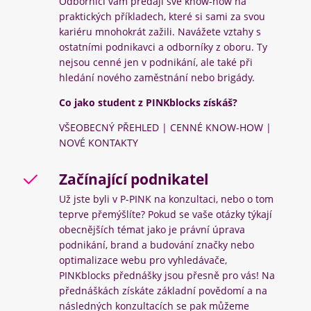
Odborníci vám předají své know-how na
praktických příkladech, které si sami za svou
kariéru mnohokrát zažili. Navážete vztahy s
ostatními podnikavci a odborníky z oboru. Ty
nejsou cenné jen v podnikání, ale také při
hledání nového zaměstnání nebo brigády.
Co jako student z PINKblocks získáš?
VŠEOBECNÝ PŘEHLED | CENNÉ KNOW-HOW |
NOVÉ KONTAKTY
Začínající podnikatel
Už jste byli v P-PINK na konzultaci, nebo o tom
teprve přemýšlíte? Pokud se vaše otázky týkají
obecnějších témat jako je právní úprava
podnikání, brand a budování značky nebo
optimalizace webu pro vyhledávače,
PINKblocks přednášky jsou přesně pro vás! Na
přednáškách získáte základní povědomí a na
následných konzultacích se pak můžeme