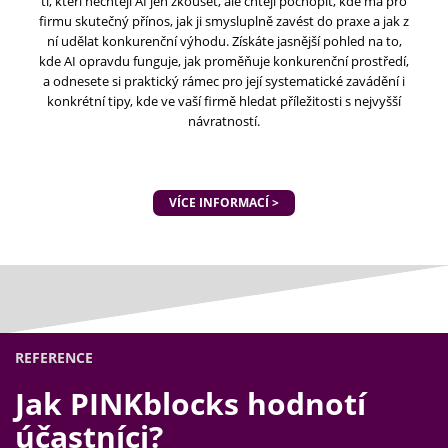
ti, kteří nechtějí AI jen zkoušet, ale chtějí pochopit, kde má pro
firmu skutečný přínos, jak ji smysluplně zavést do praxe a jak z
ní udělat konkurenční výhodu. Získáte jasnější pohled na to,
kde AI opravdu funguje, jak proměňuje konkurenční prostředí,
a odnesete si praktický rámec pro její systematické zavádění i
konkrétní tipy, kde ve vaší firmě hledat příležitosti s nejvyšší
návratností.
VÍCE INFORMACÍ >
REFERENCE
Jak PINKblocks hodnotí
účastníci?