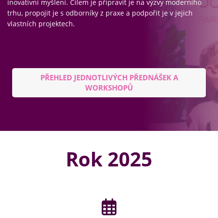
inovativní myšlení. Cílem je připravit je na výzvy moderního
trhu, propojit je s odborníky z praxe a podpořit je v jejich
vlastních projektech.
PŘEHLED JEDNOTLIVÝCH PŘEDNÁŠEK A
WORKSHOPŮ
Rok 2025