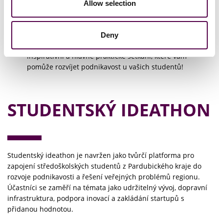
Praktické nástroje pro studentské projekty
Allow selection
Přístup k digitálním metodám a AI pro podporu
kreativity
Prostor pro sdílení zkušeností a otevřenou debatu
Deny
možná hodit do štítku do otázku - Neformální,
inspirativní a hlavně praktické setkání, které vám
pomůže rozvíjet podnikavost u vašich studentů!
STUDENTSKÝ IDEATHON
Studentský ideathon je navržen jako tvůrčí platforma pro
zapojení středoškolských studentů z Pardubického kraje do
rozvoje podnikavosti a řešení veřejných problémů regionu.
Účastníci se zaměří na témata jako udržitelný vývoj, dopravní
infrastruktura, podpora inovací a zakládání startupů s
přidanou hodnotou.