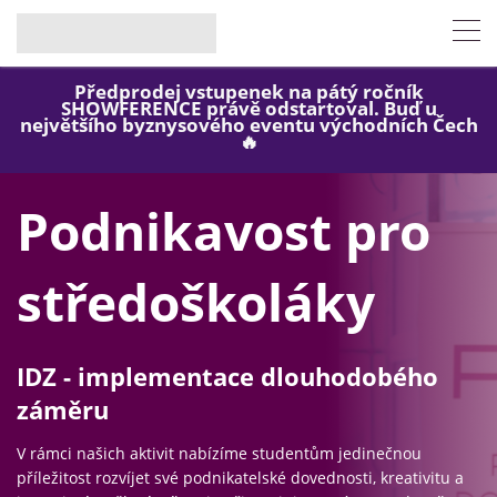
Předprodej vstupenek na pátý ročník
SHOWFERENCE právě odstartoval. Buď u
největšího byznysového eventu východních Čech
🔥
Podnikavost pro
středoškoláky
IDZ - implementace dlouhodobého
záměru
V rámci našich aktivit nabízíme studentům jedinečnou
příležitost rozvíjet své podnikatelské dovednosti, kreativitu a