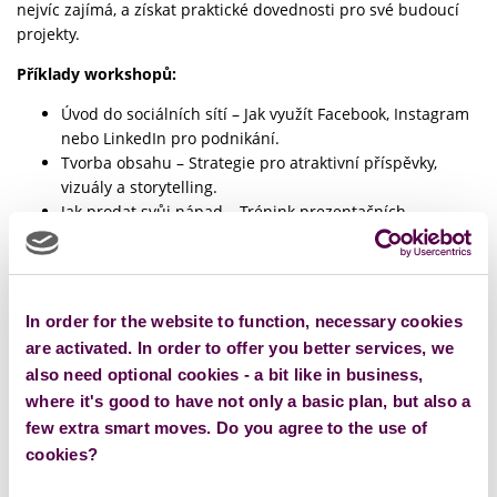
nejvíc zajímá, a získat praktické dovednosti pro své budoucí
projekty.
Příklady workshopů:
Úvod do sociálních sítí – Jak využít Facebook, Instagram
nebo LinkedIn pro podnikání.
Tvorba obsahu – Strategie pro atraktivní příspěvky,
vizuály a storytelling.
Jak prodat svůj nápad – Trénink prezentačních
dovedností a elevator pitch.
Základy finančního plánování – Jak si spočítat rozpočet a
hlídat cashflow.
In order for the website to function, necessary cookies
Další témata: Osobní značka na internetu, mediální
are activated. In order to offer you better services, we
gramotnost, krizová komunikace, inovace v marketingu,
networking bez stresu, myšlenkové mapy pro inovace a
also need optional cookies - a bit like in business,
další.
Workshopy jsou navržené tak, aby doplňovaly výuku a
where it's good to have not only a basic plan, but also a
přinesly studentům maximum užitečných znalostí do praxe.
few extra smart moves. Do you agree to the use of
cookies?