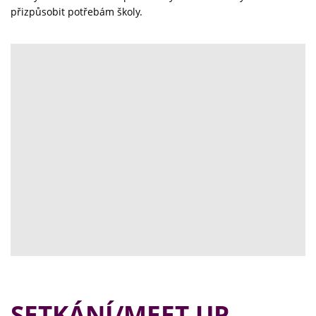
přizpůsobit potřebám školy.
SETKÁNÍ/MEET UP