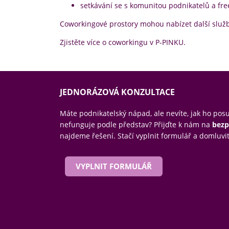
setkávání se s komunitou podnikatelů a fr
Coworkingové prostory mohou nabízet další služb
Zjistěte více
o
coworkingu v P-PINKU
.
JEDNORÁZOVÁ KONZULTACE
Máte podnikatelský nápad, ale nevíte, jak ho po
nefunguje podle představ? Přijďte k nám na
bezp
najdeme řešení. Stačí vyplnit formulář a domluvit
VYPLNIT FORMULÁŘ
&amp;nbsp;