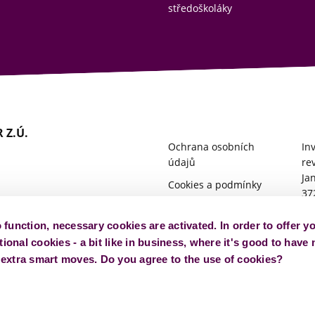
středoškoláky
 Z.Ú.
Ochrana osobních
In
údajů
re
Ja
Cookies a podmínky
37
používání
PI
Obchodní podmínky a
o function, necessary cookies are activated. In order to offer y
Ne
další dokumenty
ional cookies - a bit like in business, where it's good to have 
zvý
w extra smart moves. Do you agree to the use of cookies?
ro
po
P-