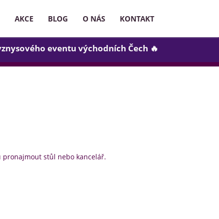
AKCE
BLOG
O NÁS
KONTAKT
yznysového eventu východních Čech 🔥
ou pronajmout stůl nebo kancelář.