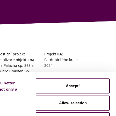
vestiční projekt
Projekt IDZ
vitalizace objektu na
Pardubického kraje
na Palacha čp. 363 a
2024
2 pro umístění P-
Projekt na podporu
NK
inovativních startupů v
ou better
investiční projekt
P-PINK
Accept!
not only a
šení kvality a
zšíření
skytovaných služeb
Allow selection
PINK, z.ú. pro MSP