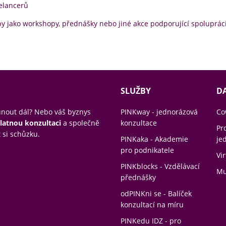
eelancerů
y jako workshopy, přednášky nebo jiné akce podporující spolupráci
SLUŽBY
DA
sunout dál? Nebo váš byznys
PINKway - jednorázová
Co
latnou konzultaci
a společně
konzultace
Pr
 si schůzku.
PINKaka - Akademie
je
pro podnikatele
Vir
PINKblocks - Vzdělávací
Mu
přednášky
odPINKni se - Balíček
konzultací na míru
PINKedu IDZ - pro