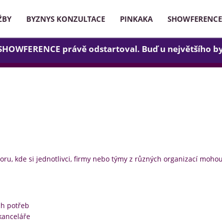
ŽBY
BYZNYS KONZULTACE
PINKAKA
SHOWFERENCE
 SHOWFERENCE právě odstartoval. Buď u největšího b
oru, kde si jednotlivci, firmy nebo týmy z různých organizací moh
ch potřeb
kanceláře