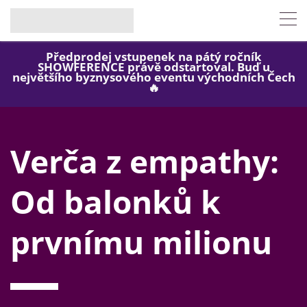
Předprodej vstupenek na pátý ročník
SHOWFERENCE právě odstartoval. Buď u
největšího byznysového eventu východních Čech
🔥
Verča z empathy:
Od balonků k
prvnímu milionu