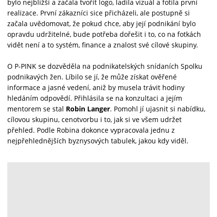
bylo nejbližší a začala tvořit logo, ladila vizuál a fotila první
realizace. První zákazníci sice přicházeli, ale postupně si
začala uvědomovat, že pokud chce, aby její podnikání bylo
opravdu udržitelné, bude potřeba dořešit i to, co na fotkách
vidět není a to systém, finance a znalost své cílové skupiny.
O P-PINK se dozvěděla na podnikatelských snídaních Spolku
podnikavých žen. Líbilo se jí, že může získat ověřené
informace a jasné vedení, aniž by musela trávit hodiny
hledáním odpovědí. Přihlásila se na konzultaci a jejím
mentorem se stal
Robin Langer
. Pomohl jí ujasnit si nabídku,
cílovou skupinu, cenotvorbu i to, jak si ve všem udržet
přehled. Podle Robina dokonce vypracovala jednu z
nejpřehlednějších byznysových tabulek, jakou kdy viděl.