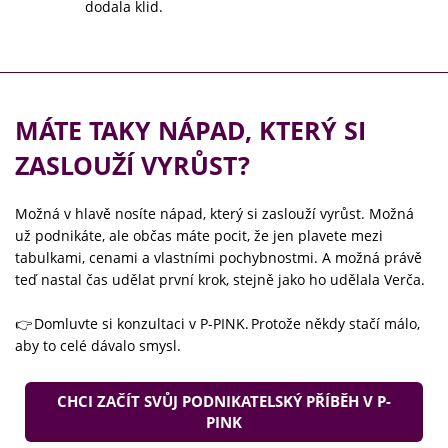
dodala klid.
MÁTE TAKY NÁPAD, KTERÝ SI
ZASLOUŽÍ VYRŮST?
Možná v hlavě nosíte nápad, který si zaslouží vyrůst. Možná
už podnikáte, ale občas máte pocit, že jen plavete mezi
tabulkami, cenami a vlastními pochybnostmi. A možná právě
teď nastal čas udělat první krok, stejně jako ho udělala Verča.
👉 Domluvte si konzultaci v P-PINK. Protože někdy stačí málo,
aby to celé dávalo smysl.
CHCI ZAČÍT SVŮJ PODNIKATELSKÝ PŘÍBĚH V P-
PINK