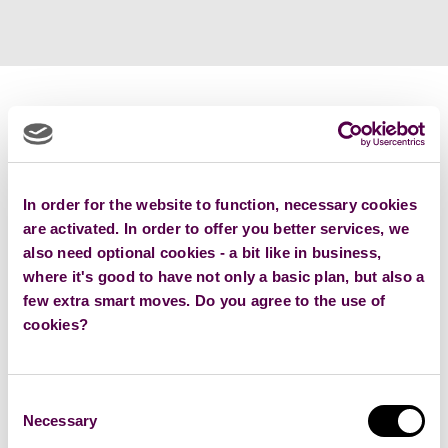
PODNIKÁNÍ UŽ JI UŽIVÍ. TEĎ SE
HO CHYSTÁ POSUNOUT DÁL.
In order for the website to function, necessary cookies
are activated. In order to offer you better services, we
„
Kdybych tehdy nešla na konzultace, rozhodně bych neměla
tak podrobný přehled jako dnes, kdy vím o každé koruně,
also need optional cookies - a bit like in business,
která firmou projde a mám jasnou představu o tom, jak na
where it's good to have not only a basic plan, but also a
tom budu zítra, za týden i za měsíc. Taky bych místo
few extra smart moves. Do you agree to the use of
showroomu pravděpodobně seděla v nějakém nevyužitém
cookies?
obchůdku.”
Dnes už má Verča dávno odpovědi na otázky, se kterými do P-
Consent
PINK přišla. Ví, kdo je její zákazník a za kolik svoje služby
Necessary
Selection
nabízí. A ví, že když má v Excelu všechno, co potřebuje – od