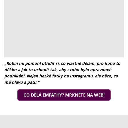
„Robin mi pomohl utřídit si, co vlastně dělám, pro koho to
dělám a jak to uchopit tak, aby z toho bylo opravdové
podnikání. Nejen hezké fotky na Instagramu, ale něco, co
má hlavu a patu."
CO DĚLÁ EMPATHY? MRKNĚTE NA WEB!