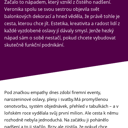
Začalo to nápadem, který vznikl z čistého nadšení.
Veronika spolu se svou sestrou objevila svět
balonkových dekorací a hned věděla, že právě tohle je
cesta, kterou chce jít. Estetika, kreativita a radost lidí z
každé vyzdobené oslavy jí dávaly smysl. Jenže hezký
nápad sám o sobě nestačí, pokud chcete vybudovat
skutečně funkční podnikání.
Pod značkou empathy dnes zdobí firemní eventy,
narozeninové oslavy, plesy i svatby.
Má promyšlenou
cenotvorbu, systém objednávek, přehled v tabulkách – a v
loňském roce vydělala svůj první milion. Ale cesta k němu
rozhodně nebyla jednoduchá. Na začátku ji pohánělo
nadšení a to ji stačilo. Brzy ale zjistila, že pokud chce