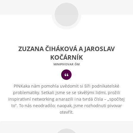
ZUZANA ČIHÁKOVÁ A JAROSLAV
KOČÁRNÍK
MINIPIVOVAR ÓM
PINKaka nám pomohla uvědomit si šíři podnikatelské
problematiky. Setkali jsme se se skvělými lidmi, prožili
inspirativní networking a narazili i na tvrdá čísla – „spočítej
to“. To nás neodradilo; naopak, jsme rozhodnuti pivovar
otevřít.