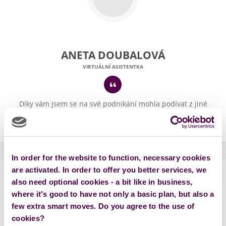
ANETA DOUBALOVÁ
VIRTUÁLNÍ ASISTENTKA
Díky vám jsem se na své podnikání mohla podívat z jiné
perspektivy, naučila jsem se spoustu věcí o marketingu, o
kterých jsem předtím neměla tušení.
In order for the website to function, necessary cookies
are activated. In order to offer you better services, we
DÍKY PODPOŘE MĚSTA
also need optional cookies - a bit like in business,
where it's good to have not only a basic plan, but also a
VZNIKAJÍ SMYSLUPLNÉ
few extra smart moves. Do you agree to the use of
cookies?
PROJEKTY PŘÍMO V REGIONU