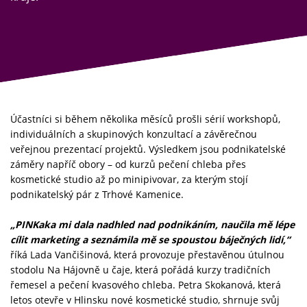
Účastníci si během několika měsíců prošli sérií workshopů,
individuálních a skupinových konzultací a závěrečnou
veřejnou prezentací projektů. Výsledkem jsou podnikatelské
záměry napříč obory – od kurzů pečení chleba přes
kosmetické studio až po minipivovar, za kterým stojí
podnikatelský pár z Trhové Kamenice.
„PINKaka mi dala nadhled nad podnikáním, naučila mě lépe
cílit marketing a seznámila mě se spoustou báječných lidí,“
říká Lada Vančišinová, která provozuje přestavěnou útulnou
stodolu Na Hájovně u čaje, která pořádá kurzy tradičních
řemesel a pečení kvasového chleba. Petra Skokanová, která
letos otevře v Hlinsku nové kosmetické studio, shrnuje svůj