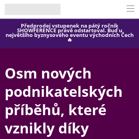
Předprodej vstupenek na pátý ročník
SHOWFERENCE právě odstartoval. Buď u
největšího byznysového eventu východních Čech
🔥
Osm nových
podnikatelských
příběhů, které
vznikly díky