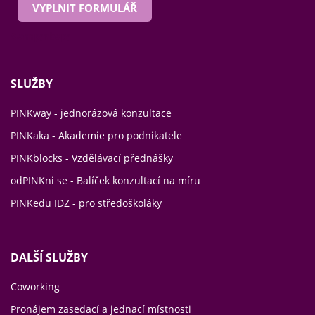
VYPLNIT FORMULÁŘ
&amp;nbsp;
SLUŽBY
PINKway - jednorázová konzultace
PINKaka - Akademie pro podnikatele
PINKblocks - Vzdělávací přednášky
odPINKni se - Balíček konzultací na míru
PINKedu IDZ - pro středoškoláky
DALŠÍ SLUŽBY
Coworking
Pronájem zasedací a jednací místnosti